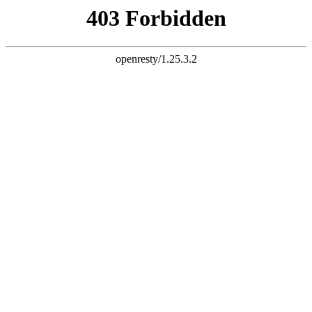
天生赢家K74
网站首页
关于老李
产品展示
新闻资讯
企业荣誉
网上商城
在线视频
联系我们
信息反馈