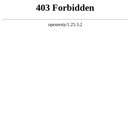
天生赢家K74
网站首页
关于老李
产品展示
新闻资讯
企业荣誉
网上商城
在线视频
联系我们
信息反馈